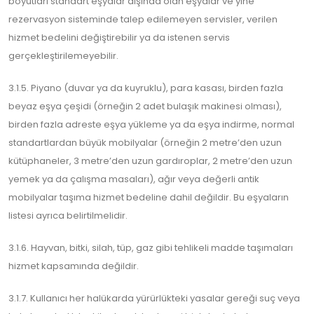
boyutları standart eşyalar dışında olan eşyalar ve yine
rezervasyon sisteminde talep edilemeyen servisler, verilen
hizmet bedelini değiştirebilir ya da istenen servis
gerçekleştirilemeyebilir.
3.1.5. Piyano (duvar ya da kuyruklu), para kasası, birden fazla
beyaz eşya çeşidi (örneğin 2 adet bulaşık makinesi olması),
birden fazla adreste eşya yükleme ya da eşya indirme, normal
standartlardan büyük mobilyalar (örneğin 2 metre’den uzun
kütüphaneler, 3 metre’den uzun gardıroplar, 2 metre’den uzun
yemek ya da çalışma masaları), ağır veya değerli antik
mobilyalar taşıma hizmet bedeline dahil değildir. Bu eşyaların
listesi ayrıca belirtilmelidir.
3.1.6. Hayvan, bitki, silah, tüp, gaz gibi tehlikeli madde taşımaları
hizmet kapsamında değildir.
3.1.7. Kullanıcı her halükarda yürürlükteki yasalar gereği suç veya