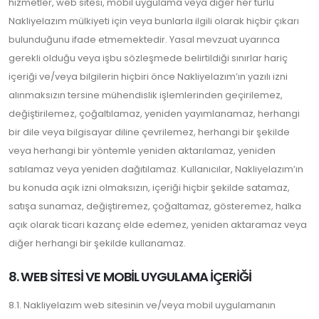
hizmetler, web sitesi, mobil uygulama veya diğer her türlü
Nakliyelazım mülkiyeti için veya bunlarla ilgili olarak hiçbir çıkarı
bulunduğunu ifade etmemektedir. Yasal mevzuat uyarınca
gerekli olduğu veya işbu sözleşmede belirtildiği sınırlar hariç
içeriği ve/veya bilgilerin hiçbiri önce Nakliyelazım’ın yazılı izni
alınmaksızın tersine mühendislik işlemlerinden geçirilemez,
değiştirilemez, çoğaltılamaz, yeniden yayımlanamaz, herhangi
bir dile veya bilgisayar diline çevrilemez, herhangi bir şekilde
veya herhangi bir yöntemle yeniden aktarılamaz, yeniden
satılamaz veya yeniden dağıtılamaz. Kullanıcılar, Nakliyelazım’ın
bu konuda açık izni olmaksızın, içeriği hiçbir şekilde satamaz,
satışa sunamaz, değiştiremez, çoğaltamaz, gösteremez, halka
açık olarak ticari kazanç elde edemez, yeniden aktaramaz veya
diğer herhangi bir şekilde kullanamaz.
8. WEB SİTESİ VE MOBİL UYGULAMA İÇERİĞİ
8.1. Nakliyelazım web sitesinin ve/veya mobil uygulamanın