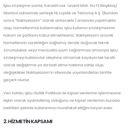
İşbu sözleşme sizinle, Karanfil sok. Levent Mah. No:13 Beşiktaş/
İstanbul adresinde yerleşik NL Lojistik ve Teknoloji A.Ş. (Bundan
sonra “Nakliyelazım” olarak anılacaktır) arasında yapılmakta
olup; hizmetlerimizi kullanmakla, işbu kullanıcı sözleşmesinin
hüküm ve şartlarını kabul etmektesiniz. Nakliyelazım aracılık
hizmetlerinin sürekliliğini sağlama, ileride doğacak teknik
zorunluluklar veya mevzuata uyum sağlanması amacıyla işbu
sözleşmeyi kullanıcılar aleyhine olmamak kaydıyla tek taraflı
olarak değiştirme ya da tadil etme hakkına sahip olup;
değişiklikler Nakliyelazım’ın sitesinde yayınlandıkları tarihte
geçerli olurlar.
Veri Sahibi, işbu Gizlilik Politikası ile kişisel verilerinin işlenmesine
ilişkin olarak aydınlatılmış olduğunu ve kişisel verilerinin burada
belirtilen şekilde kullanımına muvafakat ettiğini beyan eder.
2. HİZMETİN KAPSAMI