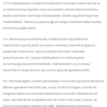
3.3.3. Nakliyelazım, kullanıcı tarafından önceden istenmemiş ve
onaylanmamış eşyalar veya servislerin olması durumunda bu
ekstra servisleri vermeyi reddedebilir. Ekstra eşyaları taşımayı
reddedebilir. Yalnızca yapılacağı en başta taahhüt edilen kadar
hizmet ile bağlı kalınır.
3.4. Rezervasyon sisteminde, kullanıcıdan kaynaklanan
hatalardan (yanlış tarih ve adres verilmesi, hizmet başlama
saatinde kullanıcının veya yasal temsilcisinin adreste
bulunmaması vb.) dolayı Nakliyelazım’ın herhangi bir
sorumluluğu bulunmamaktadır. Nakliyelazım söz konusu
durumların oluşmaması için azami gayreti gösterecektir.
3.5. Hizmete ilişkin olarak yürürlükteki mevzuat kapsamında temin
etmesi gereken her türlü izin, onay, kontrol belgesi, ruhsat vb.
belgeye ilişkin sorumluluk Nakliyelazım’a kayıtlı nakliyeciye ait
olup; aksi takdirde doğabilecek her türlü mali, idari, hukuki ve
cezai sorumluluk nakliyeciye aittir. Nakliyelazim kendisine