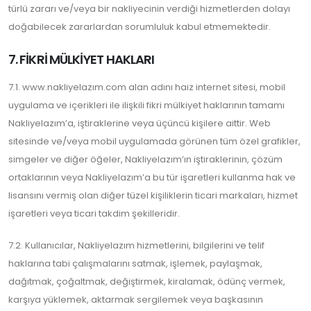
türlü zararı ve/veya bir nakliyecinin verdiği hizmetlerden dolayı
doğabilecek zararlardan sorumluluk kabul etmemektedir.
7. FİKRİ MÜLKİYET HAKLARI
7.1. www.nakliyelazım.com alan adını haiz internet sitesi, mobil
uygulama ve içerikleri ile ilişkili fikri mülkiyet haklarının tamamı
Nakliyelazım’a, iştiraklerine veya üçüncü kişilere aittir. Web
sitesinde ve/veya mobil uygulamada görünen tüm özel grafikler,
simgeler ve diğer öğeler, Nakliyelazım’ın iştiraklerinin, çözüm
ortaklarının veya Nakliyelazım’a bu tür işaretleri kullanma hak ve
lisansını vermiş olan diğer tüzel kişiliklerin ticari markaları, hizmet
işaretleri veya ticari takdim şekilleridir.
7.2. Kullanıcılar, Nakliyelazım hizmetlerini, bilgilerini ve telif
haklarına tabi çalışmalarını satmak, işlemek, paylaşmak,
dağıtmak, çoğaltmak, değiştirmek, kiralamak, ödünç vermek,
karşıya yüklemek, aktarmak sergilemek veya başkasının