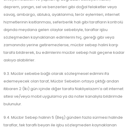
deprem, yangın, sel ve benzerleri gibi doğal felaketler veya
savaş, ambargo, abluka, ayaklanma, terör eylemleri, internet
hizmetlerinin kısıtlanması, seferberlik hali gibi tarafların kontrolü
dışında meydana gelen olaylar sebebiyle, taraflar işbu
sözleşmeden kaynaklanan edimlerini hiç, gereği gibi veya
zamanında yerine getiremezlerse, mücbir sebep halini karşı
tarafa bildirerek, bu edimlerini mücbir sebep hali geçene kadar
askıya alabilirler.
9.3. Mücbir sebebe bağlı olarak sözleşmesel edimini ifa
edemeyecek olan taraf, Mücbir Sebebin ortaya çıktığı andan
itibaren 2 (İki) gün içinde diğer tarafa Nakliyelazım’a ait internet
sitesi ve/veya mobil uygulama ya da noter kanalıyla bildirimde
bulunulur.
9.4. Mücbir Sebep halinin 5 (Beş) günden fazla sürmesi halinde
taraflar, tek taraflı beyan ile işbu sözleşmeden kaynaklanan