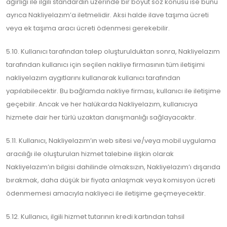
ağırlığı ile ilgili standardın üzerinde bir boyut söz konusu ise bunu
ayrıca Nakliyelazım’a iletmelidir. Aksi halde ilave taşıma ücreti
veya ek taşıma aracı ücreti ödenmesi gerekebilir.
5.10. Kullanıcı tarafından talep oluşturulduktan sonra, Nakliyelazım
tarafından kullanıcı için seçilen nakliye firmasının tüm iletişimi
nakliyelazım aygıtlarını kullanarak kullanıcı tarafından
yapılabilecektir. Bu bağlamda nakliye firması, kullanıcı ile iletişime
geçebilir. Ancak ve her halükarda Nakliyelazım, kullanıcıya
hizmete dair her türlü uzaktan danışmanlığı sağlayacaktır.
5.11. Kullanıcı, Nakliyelazım’ın web sitesi ve/veya mobil uygulama
aracılığı ile oluşturulan hizmet talebine ilişkin olarak
Nakliyelazım’ın bilgisi dahilinde olmaksızın, Nakliyelazım’ı dışarıda
bırakmak, daha düşük bir fiyata anlaşmak veya komisyon ücreti
ödenmemesi amacıyla nakliyeci ile iletişime geçmeyecektir.
5.12. Kullanıcı, ilgili hizmet tutarının kredi kartından tahsil