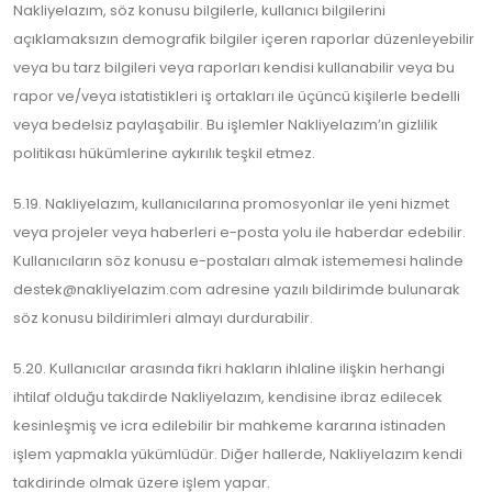
Nakliyelazım, söz konusu bilgilerle, kullanıcı bilgilerini
açıklamaksızın demografik bilgiler içeren raporlar düzenleyebilir
veya bu tarz bilgileri veya raporları kendisi kullanabilir veya bu
rapor ve/veya istatistikleri iş ortakları ile üçüncü kişilerle bedelli
veya bedelsiz paylaşabilir. Bu işlemler Nakliyelazım’ın gizlilik
politikası hükümlerine aykırılık teşkil etmez.
5.19. Nakliyelazım, kullanıcılarına promosyonlar ile yeni hizmet
veya projeler veya haberleri e-posta yolu ile haberdar edebilir.
Kullanıcıların söz konusu e-postaları almak istememesi halinde
destek@nakliyelazim.com adresine yazılı bildirimde bulunarak
söz konusu bildirimleri almayı durdurabilir.
5.20. Kullanıcılar arasında fikri hakların ihlaline ilişkin herhangi
ihtilaf olduğu takdirde Nakliyelazım, kendisine ibraz edilecek
kesinleşmiş ve icra edilebilir bir mahkeme kararına istinaden
işlem yapmakla yükümlüdür. Diğer hallerde, Nakliyelazım kendi
takdirinde olmak üzere işlem yapar.