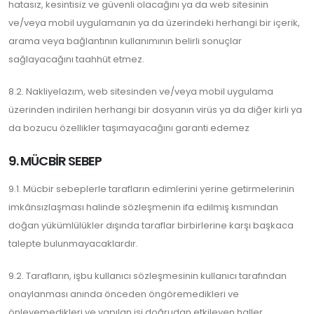
hatasız, kesintisiz ve güvenli olacağını ya da web sitesinin
ve/veya mobil uygulamanın ya da üzerindeki herhangi bir içerik,
arama veya bağlantının kullanımının belirli sonuçlar
sağlayacağını taahhüt etmez.
8.2. Nakliyelazım, web sitesinden ve/veya mobil uygulama
üzerinden indirilen herhangi bir dosyanın virüs ya da diğer kirli ya
da bozucu özellikler taşımayacağını garanti edemez
9. MÜCBİR SEBEP
9.1. Mücbir sebeplerle tarafların edimlerini yerine getirmelerinin
imkânsızlaşması halinde sözleşmenin ifa edilmiş kısmından
doğan yükümlülükler dışında taraflar birbirlerine karşı başkaca
talepte bulunmayacaklardır.
9.2. Tarafların, işbu kullanıcı sözleşmesinin kullanıcı tarafından
onaylanması anında önceden öngöremedikleri ve
önleyemedikleri ve yapılan işi doğrudan etkileyen haller,