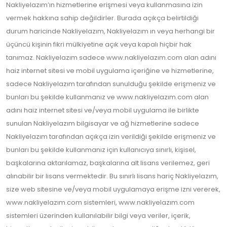
Nakliyelazım’ın hizmetlerine erişmesi veya kullanmasına izin
vermek hakkına sahip değildirler. Burada açıkça belirtildiği
durum haricinde Nakliyelazım, Nakliyelazım ın veya herhangi bir
üçüncü kişinin fikri mülkiyetine açık veya kapalı hiçbir hak
tanımaz. Nakliyelazım sadece www.nakliyelazım.com alan adını
haiz internet sitesi ve mobil uygulama içeriğine ve hizmetlerine,
sadece Nakliyelazım tarafından sunulduğu şekilde erişmeniz ve
bunları bu şekilde kullanmanız ve www.nakliyelazım.com alan
adını haiz internet sitesi ve/veya mobil uygulama ile birlikte
sunulan Nakliyelazım bilgisayar ve ağ hizmetlerine sadece
Nakliyelazım tarafından açıkça izin verildiği şekilde erişmeniz ve
bunları bu şekilde kullanmanız için kullanıcıya sınırlı, kişisel,
başkalarına aktarılamaz, başkalarına alt lisans verilemez, geri
alınabilir bir lisans vermektedir. Bu sınırlı lisans hariç Nakliyelazım,
size web sitesine ve/veya mobil uygulamaya erişme izni vererek,
www.nakliyelazım.com sistemleri, www.nakliyelazım.com
sistemleri üzerinden kullanılabilir bilgi veya veriler, içerik,