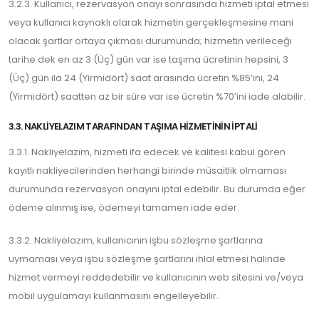
3.2.3. Kullanıcı, rezervasyon onayı sonrasında hizmeti iptal etmesi
veya kullanıcı kaynaklı olarak hizmetin gerçekleşmesine mani
olacak şartlar ortaya çıkması durumunda; hizmetin verileceği
tarihe dek en az 3 (Üç) gün var ise taşıma ücretinin hepsini, 3
(Üç) gün ila 24 (Yirmidört) saat arasında ücretin %85’ini, 24
(Yirmidört) saatten az bir süre var ise ücretin %70’ini iade alabilir.
3.3. NAKLIYELAZIM TARAFINDAN TAŞIMA HIZMETININ İPTALI
3.3.1. Nakliyelazım, hizmeti ifa edecek ve kalitesi kabul gören
kayıtlı nakliyecilerinden herhangi birinde müsaitlik olmaması
durumunda rezervasyon onayını iptal edebilir. Bu durumda eğer
ödeme alınmış ise, ödemeyi tamamen iade eder.
3.3.2. Nakliyelazım, kullanıcının işbu sözleşme şartlarına
uymaması veya işbu sözleşme şartlarını ihlal etmesi halinde
hizmet vermeyi reddedebilir ve kullanıcının web sitesini ve/veya
mobil uygulamayı kullanmasını engelleyebilir.