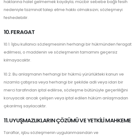
haklarına halel gelmemek kaydıyla; mücbir sebebe bağlı fesih
nedeniyle tazminat talep etme hakkı olmaksızın; sözleşmeyi
feshedebilir.
10. FERAGAT
10.1. İşbu kullanıcı sözleşmesinin herhangi bir hükmünden feragat
edilmesi, o maddenin ve sözleşmenin tamamını geçersiz
kılmayacaktır.
10.2. Bu anlaşmanın herhangi bir hükmü yürürlükteki kanun ve
nizamla çatışırsa veya herhangi bir şekilde adli veya idari bir
merci tarafından iptal edilirse, sözleşme bütünüyle geçerliliğini
koruyacak ancak çelişen veya iptal edilen hüküm anlaşmadan
çıkarılmış sayılacaktır.
11. UYUŞMAZLIKLARIN ÇÖZÜMÜ VE YETKİLİ MAHKEME
Taraflar, işbu sözleşmenin uygulanmasından ve