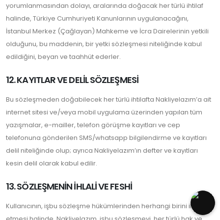
yorumlanmasından dolayı, aralarında doğacak her türlü ihtilaf
halinde, Türkiye Cumhuriyeti Kanunlarının uygulanacağını,
İstanbul Merkez (Çağlayan) Mahkeme ve İcra Dairelerinin yetkili
olduğunu, bu maddenin, bir yetki sözleşmesi niteliğinde kabul
edildiğini, beyan ve taahhüt ederler.
12. KAYITLAR VE DELİL SÖZLEŞMESİ
Bu sözleşmeden doğabilecek her türlü ihtilafta Nakliyelazım’a ait
internet sitesi ve/veya mobil uygulama üzerinden yapılan tüm
yazışmalar, e-mailler, telefon görüşme kayıtları ve cep
telefonuna gönderilen SMS/whatsapp bilgilendirme ve kayıtları
delil niteliğinde olup; ayrıca Nakliyelazım’ın defter ve kayıtları
kesin delil olarak kabul edilir.
13. SÖZLEŞMENİN İHLALİ VE FESHİ
Kullanıcının, işbu sözleşme hükümlerinden herhangi birini ihlal
etmesi halinde, Nakliyelazım, işbu sözleşmeyi, her türlü hak ve