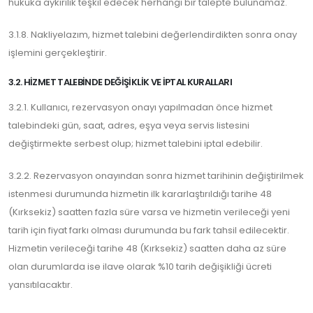
hukuka aykırılık teşkil edecek herhangi bir talepte bulunamaz.
3.1.8. Nakliyelazım, hizmet talebini değerlendirdikten sonra onay
işlemini gerçekleştirir.
3.2. HIZMET TALEBINDE DEĞIŞIKLIK VE İPTAL KURALLARI
3.2.1. Kullanıcı, rezervasyon onayı yapılmadan önce hizmet
talebindeki gün, saat, adres, eşya veya servis listesini
değiştirmekte serbest olup; hizmet talebini iptal edebilir.
3.2.2. Rezervasyon onayından sonra hizmet tarihinin değiştirilmek
istenmesi durumunda hizmetin ilk kararlaştırıldığı tarihe 48
(Kırksekiz) saatten fazla süre varsa ve hizmetin verileceği yeni
tarih için fiyat farkı olması durumunda bu fark tahsil edilecektir.
Hizmetin verileceği tarihe 48 (Kırksekiz) saatten daha az süre
olan durumlarda ise ilave olarak %10 tarih değişikliği ücreti
yansıtılacaktır.