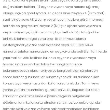
3.8.5. Kullanıcı, eşyanın ziyanından veya hasara uğramasından
doğan istem hakları; (i) eşyanın zıyana veya hasara uğramış
olduğu açıkça görülüyorsa, en geç teslimi izleyen 24 (Yirmidört)
saat içinde veya (ii) ziyanın veya hasarın açıkça görünmemesi
halinde en geç teslimi izleyen 2 (İki) gün içinde Nakliyelazım’a
veya nakliyeciye, ilgili hasarın açıkça belli olduğu fotoğraf ile
birlikte bildirmemişse sona erer. Bildirim yazılı olarak
destek@nakliyelazım.com adresine veya 0850 309 5959
numaralı telefon numarasına en geç yukarıda belirtilen tarihlerde
yapılmalıdır. Aksi taktirde kullanıcı eşyanın zıyanından veya
hasara uğramasından dolayı herhangi bir talepte
bulunamayacak olup; nakliyeciye karşı belirtilen sürelerden
sonra herhangi bir hak ileri süremeyecektir. Bu durumda söz
konusu zıyaı veya hasardan kullanıcı sorumludur. Tamir veya
yerine yenisinin alınmasını gerektiren ve bu kapsamda kalan
zararların giderilmesinde eşyanın değerini belgeleyen
dökümanların kullanıcı tarafından sunulması zorunlu olup; aksi
taktirde Nakliyelazım ve/veya nakliyeci tarafından belirlenen