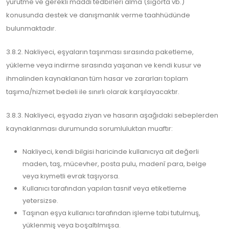
yürütme ve gerekli maddi tedbirleri alma (sigorta vb.)
konusunda destek ve danışmanlık verme taahhüdünde
bulunmaktadır.
3.8.2. Nakliyeci, eşyaların taşınması sırasında paketleme,
yükleme veya indirme sırasında yaşanan ve kendi kusur ve
ihmalinden kaynaklanan tüm hasar ve zararları toplam
taşıma/hizmet bedeli ile sınırlı olarak karşılayacaktır.
3.8.3. Nakliyeci, eşyada ziyan ve hasarın aşağıdaki sebeplerden
kaynaklanması durumunda sorumluluktan muaftır:
Nakliyeci, kendi bilgisi haricinde kullanıcıya ait değerli
maden, taş, mücevher, posta pulu, madenî para, belge
veya kıymetli evrak taşıyorsa.
Kullanıcı tarafından yapılan tasnif veya etiketleme
yetersizse.
Taşınan eşya kullanıcı tarafından işleme tabi tutulmuş,
yüklenmiş veya boşaltılmışsa.