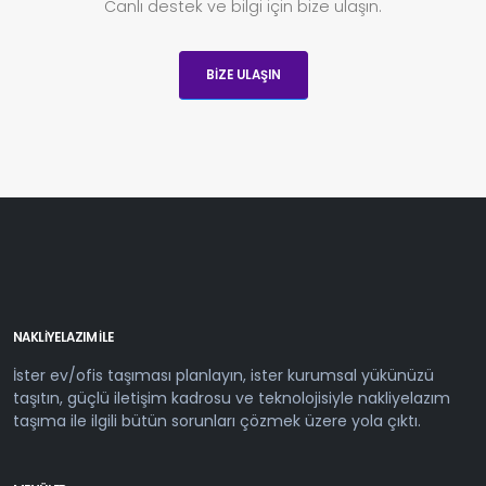
Canlı destek ve bilgi için bize ulaşın.
BIZE ULAŞIN
NAKLIYELAZIM ILE
İster ev/ofis taşıması planlayın, ister kurumsal yükünüzü
taşıtın, güçlü iletişim kadrosu ve teknolojisiyle nakliyelazım
taşıma ile ilgili bütün sorunları çözmek üzere yola çıktı.