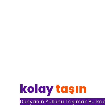
kolay
nakliye
Dünyanın Yükünü Taşımak Bu Kad