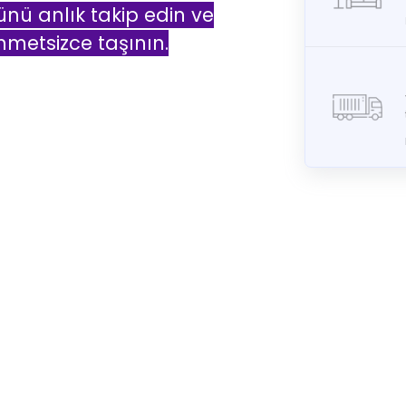
ünü anlık takip edin ve
hmetsizce taşının.